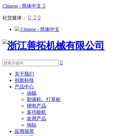
Chinese - 简体中文

社交媒体：



Chinese - 简体中文

关于我们
创新科技
产品中心
油锯
割灌机、打草机
锂电产品
多功能机
农用产品
地钻
应用场景