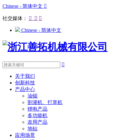
Chinese - 简体中文

社交媒体：



Chinese - 简体中文

关于我们
创新科技
产品中心
油锯
割灌机、打草机
锂电产品
多功能机
农用产品
地钻
应用场景