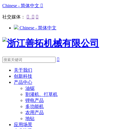
Chinese - 简体中文

社交媒体：



Chinese - 简体中文

关于我们
创新科技
产品中心
油锯
割灌机、打草机
锂电产品
多功能机
农用产品
地钻
应用场景