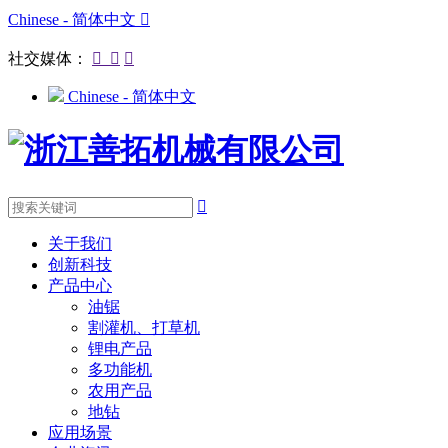
Chinese - 简体中文

社交媒体：



Chinese - 简体中文

关于我们
创新科技
产品中心
油锯
割灌机、打草机
锂电产品
多功能机
农用产品
地钻
应用场景