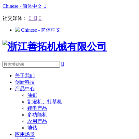
Chinese - 简体中文

社交媒体：



Chinese - 简体中文

关于我们
创新科技
产品中心
油锯
割灌机、打草机
锂电产品
多功能机
农用产品
地钻
应用场景