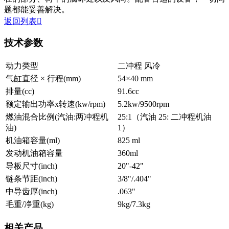
题都能妥善解决。
返回列表

技术参数
动力类型
二冲程 风冷
气缸直径 × 行程(mm)
54×40 mm
排量(cc)
91.6cc
额定输出功率x转速(kw/rpm)
5.2kw/9500rpm
燃油混合比例(汽油:两冲程机
25:1（汽油 25: 二冲程机油
油)
1）
机油箱容量(ml)
825 ml
发动机油箱容量
360ml
导板尺寸(inch)
20"-42"
链条节距(inch)
3/8"/.404"
中导齿厚(inch)
.063"
毛重/净重(kg)
9kg/7.3kg
相关产品