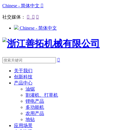
Chinese - 简体中文

社交媒体：



Chinese - 简体中文

关于我们
创新科技
产品中心
油锯
割灌机、打草机
锂电产品
多功能机
农用产品
地钻
应用场景