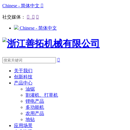
Chinese - 简体中文

社交媒体：



Chinese - 简体中文

关于我们
创新科技
产品中心
油锯
割灌机、打草机
锂电产品
多功能机
农用产品
地钻
应用场景