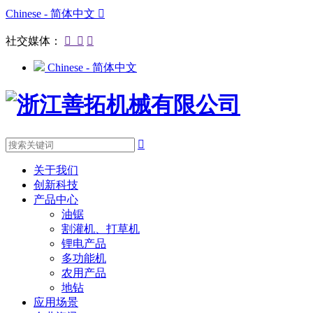
Chinese - 简体中文

社交媒体：



Chinese - 简体中文

关于我们
创新科技
产品中心
油锯
割灌机、打草机
锂电产品
多功能机
农用产品
地钻
应用场景