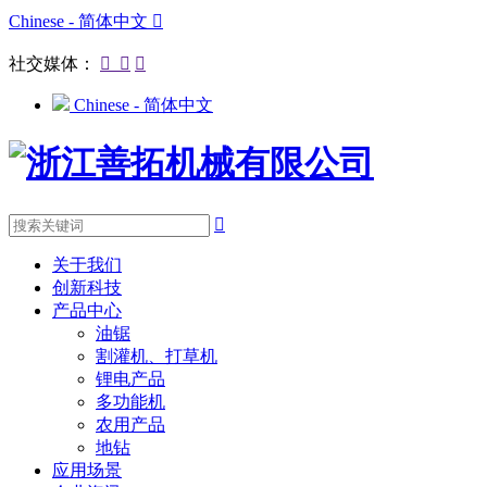
Chinese - 简体中文

社交媒体：



Chinese - 简体中文

关于我们
创新科技
产品中心
油锯
割灌机、打草机
锂电产品
多功能机
农用产品
地钻
应用场景