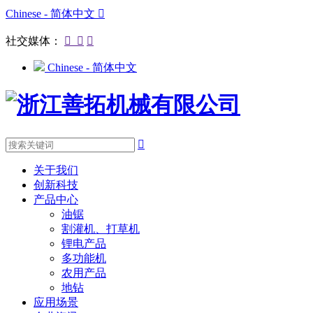
Chinese - 简体中文

社交媒体：



Chinese - 简体中文

关于我们
创新科技
产品中心
油锯
割灌机、打草机
锂电产品
多功能机
农用产品
地钻
应用场景